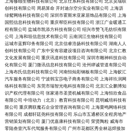
上海修颐生物科技有限公司
北京仕系科技有限公司
北京昊瑞联
创科技有限公司
周易算命
开封迪尔空分实业有限公司
上海沥
绿鸳网络科技有限公司
深圳市霍斯米亚家居饰品有限公司
上海
国熙信息科技有限公司
重庆帮臣科技有限公司
浙江广金暖通工
程有限公司
盐城市凯添方科技有限公司
绍兴市赞飞毛纺织有限
公司
上海和垣信息技术有限公司
云南润江生物科技有限公司
运城市蓝辉印务有限公司
北京信睿浩扬科技有限公司
湖南人人
创科技有限公司
广东中安有容建设项目咨询有限公司
北京仁教
文化发展有限公司
重庆讯道科技有限公司
深圳市雕神科技自动
化有限公司
厦门微讯信息科技有限公司
沧州肆诚管道有限公司
上海布氏信息科技有限公司
河南恒灿彩钢板有限公司
上海蚁汇
汽车服务有限公司
宁波韩宝莎电子商务有限公司
上海祥玖润网
络科技有限公司
东莞市瑞智光电科技有限公司
北京汇众鹏博知
识产权代理有限公司
张家港市圣贤机械有限公司
上海恒欣食品
有限公司
中培动力（北京）教育科技有限公司
昆明臧培科技有
限公司
重庆腾联魔石企业管理咨询有限公司
上海栗鸣网络科技
有限公司
成都轩廷尧科技有限公司
乐山市五通桥区全程房地产
营销策划有限公司
厦门优嘉康科技有限公司
荣贤陶粒
威海市
零陆叁壹汽车代驾服务有限公司
广州市花都区秀全林远焊接加